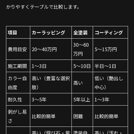
かりやすくテーブルで比較します。
項目
カーラッピング
全塗装
コーティング
30〜60
費用目安
20〜40万円
5〜15万円
万円
施工期間
1〜3日
5〜10日
半日〜1日
カラー自
高い（豊富な選択
低い（艶出し
高い
由度
肢）
中心）
耐久性
3〜5年
5年以上
1〜3年
剥がし易
比較的簡単
困難
比較的簡単
さ
高い（飛び石・紫
塗装自
高い（汚れ・