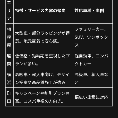
エ
リ
特徴・サービス内容の傾向
対応車種・事例
ア
相
ファミリーカー、
大型車・部分ラッピングが得
模
SUV、ワンボック
意。地元密着で安心感。
原
ス
座
低価格・短納期を重視したプ
軽自動車、コンパ
お問い合わせはこちら
間
ランが多い。
クトカー
横
高級車・輸入車向け。デザイ
高級車、輸入車な
浜
ン提案や高品質施工が強み。
ど
町
キャンペーンや割引プラン豊
幅広い車種に対応
田
富。コスパ重視の方向き。