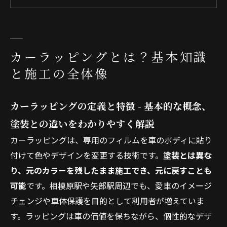
耐久性とメンテナンスの重要ポイント
相模原市のカーラッピングについて
相模原市でカーラッピングが選ばれる（求めら
カーラッピングとは？基本知識
れる）理由について
と施工の全体像
相模原市について
会社概要
カーラッピングの定義と特徴 - 基本的な概念、
関連エリア
塗装との違いをわかりやすく解説
対応地域
カーラッピングは、専用のフィルムを車のボディに貼り
付けて色やデザインを変更する技術です。
塗装とは異な
り、元のカラーを残したまま施工でき、元に戻すことも
可能
です。相模原駅や矢部駅周辺でも、愛車のイメージ
チェンジや車体保護を目的として利用者が増えていま
す。ラッピングは車の価値を保ちながら、個性的なデザ