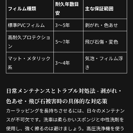
耐久年数目
フィルム種類
主な保証範囲
安
標準PVCフィルム
3〜5年
剥がれ・色あせ
高耐久プロテクショ
5〜7年
飛び石傷・変色
ン
マット・メタリック
気泡・フィルム浮
3〜4年
系
き
日常メンテナンスとトラブル対処法 - 剥がれ・
色あせ・飛び石被害時の具体的な対応策
カーラッピングを長持ちさせるには、日々のメンテナン
スが不可欠です。洗車は柔らかいスポンジと中性洗剤を
使用し、強く擦るのは避けましょう。高圧洗浄機を使う