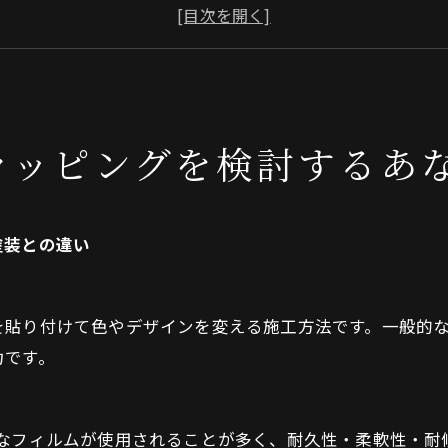
まとめ
よくある質問
古淵駅について
古淵駅周辺で「CRYSTAL CARS」が選ばれる理由
ラッピングを検討するあ
カーラッピングの基礎知識
会社概要
関連エリア
塗装との違い
対応地域
お問い合わせはこちら
を貼り付けて色やデザインを変える施工方法です。一般的
力です。
質なフィルムが使用されることが多く、耐久性・柔軟性・耐