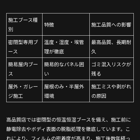
施工ブース種
特徴
施工品質への影響
別
密閉型専用ブ
温度・湿度・埃管
最高品質、長期耐
ース
理が徹底
久
簡易屋内ブー
簡易的なパネル囲
ゴミ混入リスクが
ス
い
残る
屋外・ガレー
屋根のみ・半屋外
施工ミスや剥がれ
ジ施工
環境
の原因
高品質店では密閉型の恒温恒湿ブースを備え、施工前に
静電除去やボディ表面の脱脂処理を徹底しています。こ
れにより、フィルムの密着度が高まり、施工後数年経っ