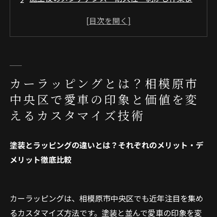
で完全解説
相模原市中央区でのカーラッピング店の選び方
まとめ
よくある質問
相模原市中央区について
カーラッピングとは？相模原市
相模原市中央区でCRYSTAL CARSが選ばれる理
中央区で愛車の印象と価値を変
由
えるカスタマイズ技術
カーラッピングの基礎知識
会社概要
塗装とラッピングの違いとは？それぞれのメリット・デ
関連エリア
メリット徹底比較
対応地域
カーラッピングは、相模原市中央区でも近年注目を集め
るカスタマイズ方法です。塗装と並んで愛車の印象を変