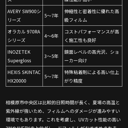
AVERY SW900シ
伸縮性と密着性に優れた高
5〜7年
リーズ
級フィルム
オラカル 970RA
コストパフォーマンスが高
4〜6年
シリーズ
く施工性も良好
INOZETEK
鏡面レベルの高光沢、ショ
3〜5年
Supergloss
ーカー向け
HEXIS SKINTAC
特殊粘着剤による高い仕上
5〜7年
HX20000
がり精度
相模原市中央区は比較的日照時間が長く、夏場の高温と
紫外線が強いため、フィルムへのダメージが進みやすい
環境でもあります。これを考慮し、UVカット性能の高い