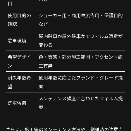
目
使用目的の
ショーカー用・商用車広告用・保護目的
確認
など
屋内駐車か屋外駐車かでフィルム選定が
駐車環境
変わる
希望デザイ
色・質感・部分施工範囲・アクセント施
ン
工有無
耐久年数希
使用年数に応じたブランド・グレード提
望
案
メンテナンス頻度に合わせたフィルム提
洗車習慣
案
さらに、施工後のメンテナンス方法や、剥離時の注意点