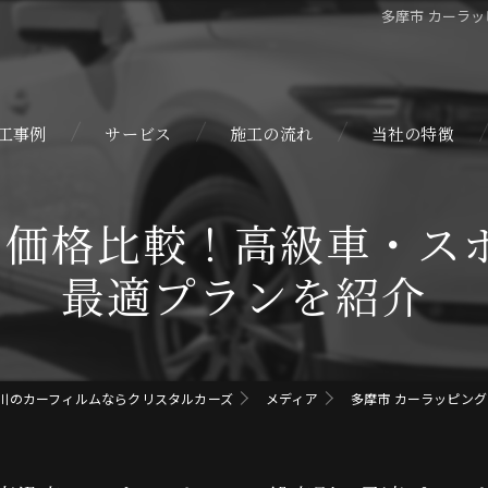
多摩市 カーラ
工事例
サービス
施工の流れ
当社の特徴
自動車
グ 価格比較！高級車・ス
カスタム
最適プランを紹介
カーラッピング
コーティング
川のカーフィルムならクリスタルカーズ
メディア
多摩市 カーラッピン
プロテクションフ