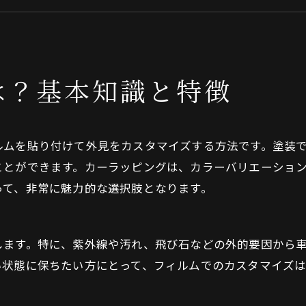
多摩市でCRYSTAL CARSが選ばれる理由
よくある質問
多摩市について
は？基本知識と特徴
カーラッピングの基礎知識
会社概要
関連エリア
ルムを貼り付けて外見をカスタマイズする方法です。塗装
対応地域
ことができます。カーラッピングは、カラーバリエーショ
お問い合わせはこちら
って、非常に魅力的な選択肢となります。
します。特に、紫外線や汚れ、飛び石などの外的要因から
い状態に保ちたい方にとって、フィルムでのカスタマイズは