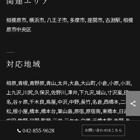
関連エリア
相模原市
,
横浜市
,
八王子市
,
多摩市
,
座間市
,
古淵駅
,
相模
原市中央区
対応地域
相原,青根,青野原,青山,太井,大島,大山町,小倉,小原,小渕,
上九沢,川尻,久保沢,佐野川,澤井,下九沢,城山,寸沢嵐,田
名,谷ヶ原,千木良,鳥屋,中沢,中野,長竹,名倉,西橋本,二本
松,根小屋,橋本,橋本台,葉山島,原宿,原宿南,東橋本,日連,
広田,牧野,又野,町屋,三井,三ケ木,向原,元橋本町,吉野,与
瀬,与瀬本町,若葉台,若柳
042-855-9628
お問い合わせはこちら