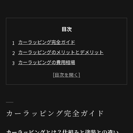
目次
カーラッピング完全ガイド
カーラッピングのメリットとデメリット
カーラッピングの費用相場
カーラッピング施工の全工程とプロのコツ
失敗しないカーラッピング店選びのポイント
相模湖駅エリアでのカーラッピング事情
相模湖駅エリアでカーラッピングが選ばれる理
カーラッピング完全ガイド
由
相模湖駅エリアの特徴
カーラッピングとは？仕組みと塗装との違い
会社概要