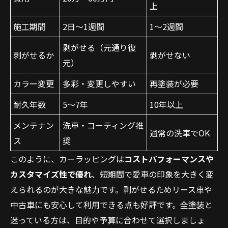
上
施工期間
2日～1週間
1～2週間
剥がせる（元通り復
剥がせるか
剥がせない
元）
カラー変更
多彩・変更しやすい
再塗装が必要
耐久年数
5～7年
10年以上
メンテナン
洗車・コーティング推
通常の洗車でOK
ス
奨
このように、カーラッピングは
コストパフォーマンスや
カスタマイズ性で優れ
、短期間で愛車の印象を大きく変
えられるのが大きな魅力です。剥がせるためリース車や
中古車にも安心して利用できる点も好評です。全塗装と
迷っている方は、目的や予算に合わせて選択しましょ