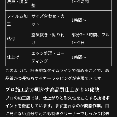
洗車・脱脂
1〜2時間
整
フィルム加
サイズ合わせ・カ
1時間〜
工
ット
空気抜き・貼り付
部分2〜3時間、フル
貼付
け
1〜2日
エッジ処理・コー
仕上げ
1時間〜
お問い合わせはこちら
ティング
このように、計画的なタイムラインで進めることで、高
品質かつ長持ちするカーラッピングが実現できます。
プロ施工店が明かす高品質仕上がりの秘訣
プロの施工店では、仕上がりと耐久性を左右する
技術ポ
イント
を徹底しています。まず重要なのが
脱脂作業
。目
に見えない油分や汚れも特殊クリーナーでしっかり除去