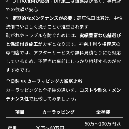
プロの技術が必須
：DIY施工は難易度が高く、専門店
での依頼が安心
定期的なメンテナンスが必要
：高圧洗車は避け、中性
洗剤でやさしく洗うことが推奨されます
剥がれやトラブルを防ぐためには、
実績豊富な店舗選び
と保証付き施工
がカギとなります。神奈川県や相模原の
専門店では、アフターサービスや無料見積もりにも対応
しているため、不明点は事前にしっかり相談するのがお
すすめです。
全塗装 vs カーラッピングの徹底比較
カーラッピングと全塗装の違いを、
コストや耐久・メン
テナンス性
で比較してみましょう。
項目
カーラッピング
全塗装
50万～100万円以
費用
20万～60万円