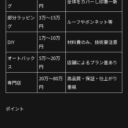
全体をカバーし印象一新
グ
円
部分ラッピン
3万～15万
ルーフやボンネット等
グ
円
1万～10万
DIY
材料費のみ、技術要注意
円
オートバック
5万～20万
店舗によるプラン差あり
ス
円
20万～80万
高品質・保証・仕上がり
専門店
円
重視
ポイント