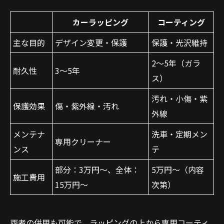
カーラッピング
コーティング
主な目的
デザイン変更・保護
保護・光沢維持
2～5年（ガラ
耐久性
3～5年
ス）
汚れ・小傷・紫
保護効果
傷・紫外線・汚れ
外線
メンテナ
洗車・定期メン
専用クリーナー
ンス
テ
部分：3万円～、全体：
5万円～（内容
施工費用
15万円～
次第）
両者の併用も可能で、ラッピングの上から専用コーティ