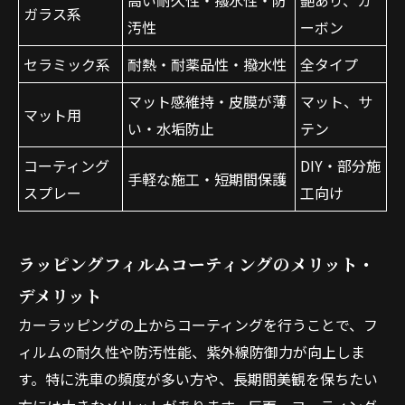
高い耐久性・撥水性・防
艶あり、カ
ガラス系
汚性
ーボン
セラミック系
耐熱・耐薬品性・撥水性
全タイプ
マット感維持・皮膜が薄
マット、サ
マット用
い・水垢防止
テン
コーティング
DIY・部分施
手軽な施工・短期間保護
スプレー
工向け
ラッピングフィルムコーティングのメリット・
デメリット
カーラッピングの上からコーティングを行うことで、フ
ィルムの耐久性や防汚性能、紫外線防御力が向上しま
す。特に洗車の頻度が多い方や、長期間美観を保ちたい