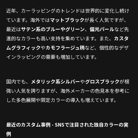
近年、カーラッピングのトレンドは世界的に変化し続け
ています。海外では
マットブラック
が長く人気ですが、
最近は
サテン系のブルーやグリーン
、
偏光パール
など先
進的なカラーも高い支持を集めています。また、
カスタ
ムグラフィック
や
カモフラージュ柄
など、個性的なデザ
インラッピングの需要も増加しています。
国内でも、
メタリック系シルバー
や
グロスブラック
が根
強い人気を誇りますが、海外メーカーの色見本を参考に
した多色展開や限定カラーの導入も増えています。
最近のカスタム事例 - SNSで注目された独自カラーの実
例