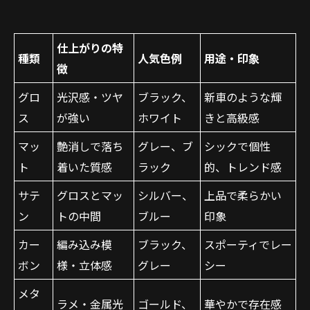
仕上がりの特
種類
人気色例
用途・印象
徴
グロ
光沢感・ツヤ
ブラック、
新車のような輝
ス
が強い
ホワイト
きと高級感
マッ
艶消しで落ち
グレー、ブ
シックで個性
ト
着いた質感
ラック
的、トレンド感
サテ
グロスとマッ
シルバー、
上品で柔らかい
ン
トの中間
ブルー
印象
カー
編み込み模
ブラック、
スポーティでレー
ボン
様・立体感
グレー
シー
メタ
ラメ・金属光
ゴールド、
華やかで存在感