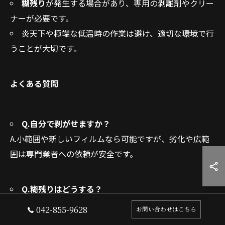
糊残り
が発生する場合があり、専用の剥離剤やクリー
ナーが必要です。
炎天下や極端な低温時の作業は避け、適切な環境で行
うことが大切です。
よくある質問
Q.自分で剥がせますか？
A.小範囲や新しいフィルムなら可能ですが、劣化や広範
囲は専門業者への依頼が安全です。
Q.糊残りはどうする？
A.市販の糊除去剤や専用クリーナーで対応しますが、塗
042-855-9628
お問い合わせはこちら
装保護のためプロの技術が安心です。