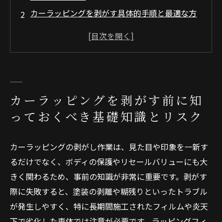
カーラッピングを剥がす具体的手順と最適な方
法（DIY編）
剥がし作業で起こりうるリスクとトラブル回避
策
信頼できる業者の選び方と依頼時の注意点
剥がし後の車両ケアと再施工のためのポイント
カーラッピングを剥がす前に知
よくある質問（FAQ）を散りばめたQ&A形式の
っておくべき基礎知識とリスク
情報提供
会社概要
カーラッピングの剥がし作業は、見た目や印象を一新す
るだけでなく、ボディの保護やリセールバリューにも大
きく関わるため、事前の知識が非常に重要です。剥がす
際に失敗すると、塗装の剥離や糊残りといったトラブル
が発生しやすく、特に長期間施工されたフィルムや炎天
下で劣化した車体では注意が必要です。ラッピングフィ