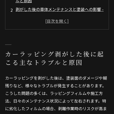
ルと原因
剥がした後の車体メンテナンスと塗装への影響 -
凹み・浮き・傷の対処法を含めた総合ケアガイ
ド
カーラッピングの剥がし方とDIY手順 - 自分で安
全に剥がすための具体的プロセスとツール紹介
業者に依頼するカーラッピング剥がしサービス
カーラッピング剥がした後に起
の選び方 - 費用・品質・信頼性を見極める基準
こる主なトラブルと原因
会社概要
カーラッピングを剥がした後は、塗装面のダメージや糊
残りなど、様々なトラブルが発生することがあります。
こうした問題の多くは、ラッピングフィルムや施工方
法、日々のメンテナンス状況によって左右されます。特
に劣化したフィルムの場合、剥離作業時のリスクが高ま