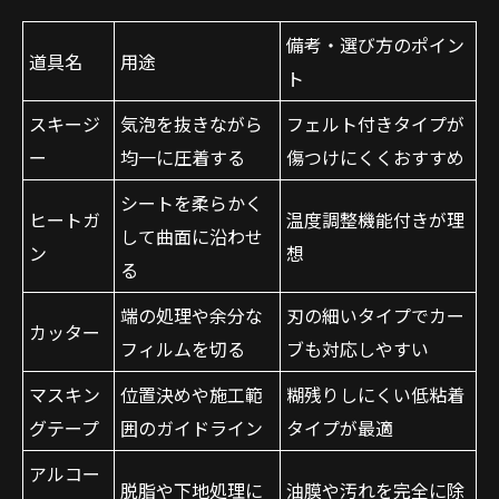
備考・選び方のポイン
道具名
用途
ト
スキージ
気泡を抜きながら
フェルト付きタイプが
ー
均一に圧着する
傷つけにくくおすすめ
シートを柔らかく
ヒートガ
温度調整機能付きが理
して曲面に沿わせ
ン
想
る
端の処理や余分な
刃の細いタイプでカー
カッター
フィルムを切る
ブも対応しやすい
マスキン
位置決めや施工範
糊残りしにくい低粘着
グテープ
囲のガイドライン
タイプが最適
アルコー
脱脂や下地処理に
油膜や汚れを完全に除