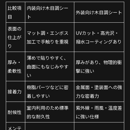
比較項
内装向け木目調シー
外装向け木目調シート
目
ト
表面の
マット調・エンボス
UVカット・高光沢・
仕上が
加工で手触りを重視
撥水コーティングあり
り
薄めで貼りやすく、
厚み・
厚みがあり、物理的衝
曲面にもなじみやす
柔軟性
撃に強い
い
樹脂パーツなどに密
金属面・塗装面への強
接着力
着しやすい
力な密着力
室内利用のため標準
紫外線・雨風・温度差
耐候性
的な耐久性
に強い仕様
メンテ