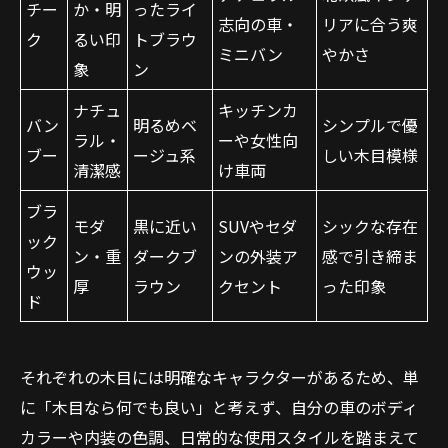
チー
か・明
ったライ
志向の車・
リアに合う爽
ク
るい印
トブラウ
ミニバン
やかさ
象
ン
ナチュ
キッチンカ
バン
明るめベ
シンプルで優
ラル・
ーや女性向
ブー
ージュ系
しい木目模様
清潔感
け車両
ブラ
モダ
黒に近い
SUVやセダ
シックな存在
ック
ン・重
ダークブ
ンの外装ア
感で引き締ま
ウッ
厚
ラウン
クセント
った印象
ド
それぞれの木目には明確なキャラクターがあるため、単
に「木目なら何でも良い」と考えず、自分の車のボディ
カラーや内装の色調、日常的な使用スタイルを踏まえて