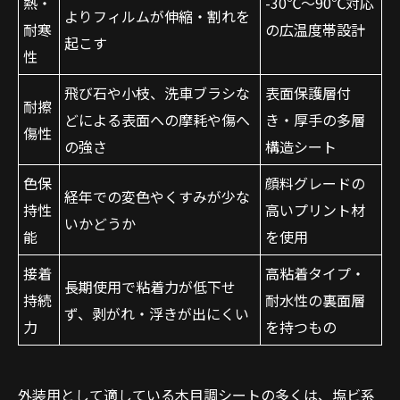
熱・
-30℃～90℃対応
よりフィルムが伸縮・割れを
耐寒
の広温度帯設計
起こす
性
飛び石や小枝、洗車ブラシな
表面保護層付
耐擦
どによる表面への摩耗や傷へ
き・厚手の多層
傷性
の強さ
構造シート
色保
顔料グレードの
経年での変色やくすみが少な
持性
高いプリント材
いかどうか
能
を使用
接着
高粘着タイプ・
長期使用で粘着力が低下せ
持続
耐水性の裏面層
ず、剥がれ・浮きが出にくい
力
を持つもの
外装用として適している木目調シートの多くは、塩ビ系