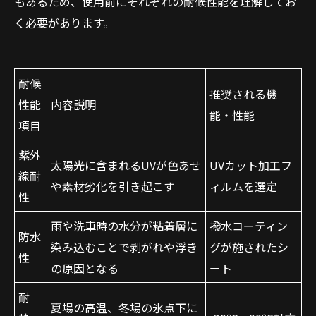
もあるため、使用前にそれぞれの耐候性能を理解してお
く必要があります。
耐候
推奨される機
性能
内容説明
能・性能
項目
紫外
太陽光に含まれるUVが色あせ
UVカット加工フ
線耐
や素材劣化を引き起こす
ィルムを選定
性
雨や洗車時の水分が粘着層に
撥水コーティン
防水
染み込むことで剥がれや浮き
グが施されたシ
性
の原因となる
ート
耐
夏場の高温、冬場の氷点下に