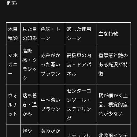
ます。
木目
見た目
色味・ト
適した使用
主な特徴
種類
の印象
ーン
シーン
高級
マホ
赤みがか
高級車の内
重厚感と艶の
感・ク
ガニ
った濃い
装・ドアパ
ある光沢が特
ラシッ
ー
ブラウン
ネル
徴
ク
センターコ
ウォ
落ち着
柄が細かく上
中〜濃い
ンソール・
ルナ
き・温
品、視覚的疲
ブラウン
ステアリン
ット
かみ
れが少ない
グ
軽や
黄みがか
ナチュラル
北欧風インテ