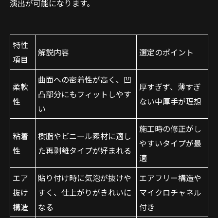
演出が可能になります。
特性
解説内容
選定のポイント
項目
曲面への密着性が高く、凹
柔軟
厚すぎず、薄すぎ
凸部分にもフィットしやす
性
ない中厚手が理想
い
施工時の修正がし
粘着
樹脂やビニール素材に適し
やすいタイプが最
性
た再剥離タイプが好まれる
適
エア
貼り付け時に気泡が抜けや
エアフリー構造や
抜け
すく、仕上がりがきれいに
マイクロチャネル
構造
なる
付き