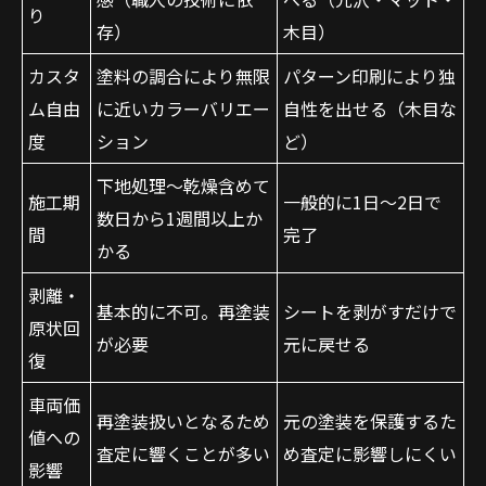
り
存）
木目）
カスタ
塗料の調合により無限
パターン印刷により独
ム自由
に近いカラーバリエー
自性を出せる（木目な
度
ション
ど）
下地処理〜乾燥含めて
施工期
一般的に1日〜2日で
数日から1週間以上か
間
完了
かる
剥離・
基本的に不可。再塗装
シートを剥がすだけで
原状回
が必要
元に戻せる
復
車両価
再塗装扱いとなるため
元の塗装を保護するた
値への
査定に響くことが多い
め査定に影響しにくい
影響