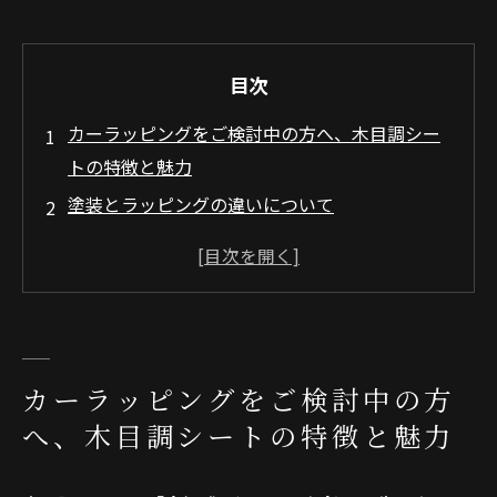
目次
カーラッピングをご検討中の方へ、木目調シー
トの特徴と魅力
塗装とラッピングの違いについて
木目調シートの種類と選び方
車の外装と内装での木目シート活用シーンと注
意点
シートの貼り方、初心者でも失敗しない施工手
順
カーラッピングをご検討中の方
まとめ
へ、木目調シートの特徴と魅力
よくある質問