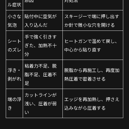
原因
対処法
ル症状
小さな
貼付中に空気が
スキージーで端に押し出す
気泡
入り込んだ
か針で微小な穴を開ける
手で強く引きす
シート
ヒートガンで温めて戻し、
ぎた、加熱不十
のズレ
中心から貼り直す
分
粘着力不足、脱
浮き・
脱脂から再施工し、再度加
脂不足、圧着不
剥がれ
熱圧着で密着させる
足
カットラインが
端の浮
エッジを再加熱し、押さえ
浅い、圧着が弱
き
込みながら圧着する
い