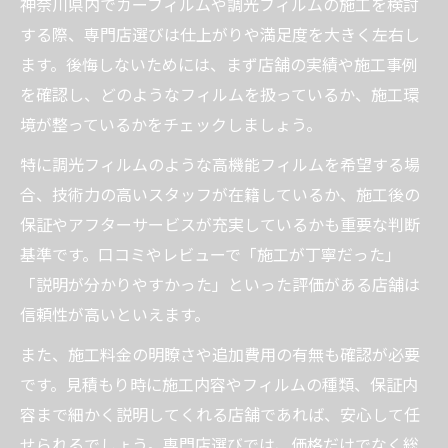
神奈川県内でカーフィルムや調光フィルムの施工を検討
見積もり時に確認すべきカーフィルムの品
する際、専門店選びは仕上がりや満足度を大きく左右し
質
ます。後悔しないためには、まず店舗の実績や施工事例
カーフィルム施工で追加費用を防ぐコツ
を確認し、どのようなフィルムを扱っているか、施工環
断熱に優れたカーフィルムで夏の悩みを解消
境が整っているかをチェックしましょう。
カーフィルム断熱性能で車内快適化を実現
特に調光フィルムのような高機能フィルムを希望する場
断熱カーフィルムの効果と施工店の選び方
合、技術力の高いスタッフが在籍しているか、施工後の
夏場の車内温度対策はカーフィルムが決め
保証やアフターサービスが充実しているかも重要な判断
手
基準です。口コミやレビューで「施工が丁寧だった」
カーフィルム断熱効果で燃費向上を目指す
「説明が分かりやすかった」といった評価がある店舗は
信頼性が高いといえます。
断熱カーフィルム導入でエアコン効率アッ
プ
また、施工料金の明瞭さや追加費用の有無も確認が必要
満足度を高めるカーフィルム選定ポイント
です。見積もり時に施工内容やフィルムの種類、保証内
カーフィルム選びで後悔しないための注意
容まで細かく説明してくれる店舗であれば、安心して任
点
せられるでしょう。専門店選びでは、価格だけでなく総