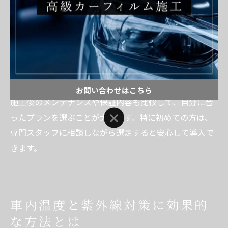
も重視しましょう。例えば、神奈川で「安い」「おすす
め」と評判の専門店でも、フィルムの種類や施工技術に
よって満足度に差が出ることがあります。事前に施工事
例や口コミを確認することが失敗防止のコツです。
また、調光フィルムは電源の有無や操作方法（自動・手
動）など、細かな仕様もチェックポイントとなります。
お問い合わせはこちら
施工後のメンテナンスや保証内容も比較して、自分に合
お問い合わせはこちら
ったプランを選ぶことが大切です。特に初めての方は、
専門スタッフに相談しながら選定すると安心して導入で
きます。
車内温度と紫外線対策に効果的
な方法とは