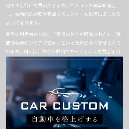
省エネ走行にも貢献できます。エアコンの効率も向上
し、長時間の運転や家族でのレジャーも快適に楽しめる
ようになります。
実際の利用者からは、「夏場の熱さが軽減された」「夜
間の視界がクリアで安心」といった声が多く寄せられて
います。例えば、神奈川県内でカーフィルム専門店を利
用した場合、施工事例やアフターサポートも充実してい
るため、初心者の方でも安心して導入可能です。快適な
カーライフを実現するためには、信頼できる業者選びも
重要なポイントです。
カーフィルム施工時の調光機能の選び方
カーフィルムや調光フィルムを選ぶ際は、施工料金や性
能だけでなく、実際のライフスタイルや車種への適合性