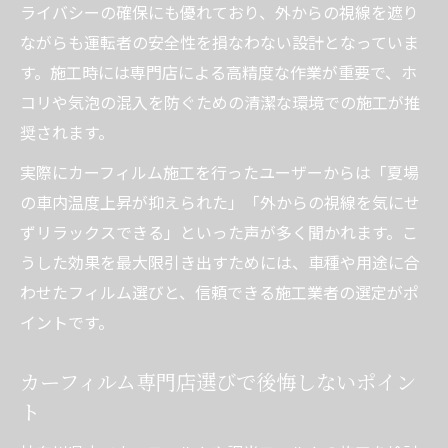
ライバシーの確保にも優れており、外からの視線を遮り
選択
ながらも運転者の安全性を損なわない設計となっていま
断熱カーフィルムで夏の暑さを乗り切る方
す。施工時には専門店による高精度な作業が重要で、ホ
法
コリや気泡の混入を防ぐための清潔な環境での施工が推
カーフィルム施工で内装劣化と日焼けを防
奨されます。
ぐ
実際にカーフィルム施工を行ったユーザーからは「夏場
カーフィルムのUVカット効果と快適性アッ
の車内温度上昇が抑えられた」「外からの視線を気にせ
プ
ずリラックスできる」といった声が多く聞かれます。こ
価格と品質を両立するカーフィルム施工の秘訣
うした効果を最大限引き出すためには、車種や用途に合
カーフィルム施工料金の内訳と選び方のポ
わせたフィルム選びと、信頼できる施工業者の選定がポ
イント
イントです。
安いだけでなく品質も重視するカーフィル
ム施工
カーフィルム専門店選びで後悔しないポイン
カーフィルム施工専門店の比較で損しない
ト
方法