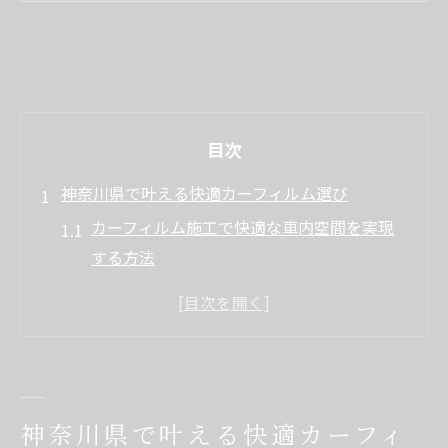
目次
神奈川県で叶える快適カーフィルム選び
カーフィルム施工で快適な車内空間を実現
する方法
カーフィルム専門店選びで後悔しないポイ
ント
おすすめのカーフィルム性能と施工品質の
比較
安いカーフィルム施工店の選び方と注意点
神奈川県で叶える快適カーフィ