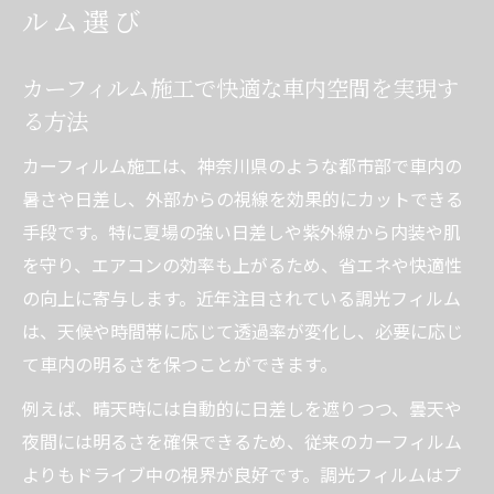
カーフィルムで神奈川県の夏を快適に過ご
ルム選び
すコツ
調光フィルムの先進機能で車内を快適化
カーフィルム施工で快適な車内空間を実現す
調光フィルムでカーフィルムの快適性を最
る方法
大化
カーフィルム施工は、神奈川県のような都市部で車内の
車内の明るさ調整とカーフィルムの役割と
暑さや日差し、外部からの視線を効果的にカットできる
は
手段です。特に夏場の強い日差しや紫外線から内装や肌
カーフィルムと調光フィルムの機能性比較
を守り、エアコンの効率も上がるため、省エネや快適性
調光フィルム導入で叶う快適ドライブの秘
の向上に寄与します。近年注目されている調光フィルム
訣
は、天候や時間帯に応じて透過率が変化し、必要に応じ
カーフィルム施工時の調光機能の選び方
て車内の明るさを保つことができます。
車内温度と紫外線対策に効果的な方法とは
例えば、晴天時には自動的に日差しを遮りつつ、曇天や
カーフィルムで車内温度上昇を抑える工夫
夜間には明るさを確保できるため、従来のカーフィルム
よりもドライブ中の視界が良好です。調光フィルムはプ
紫外線カット性能に優れたカーフィルムの