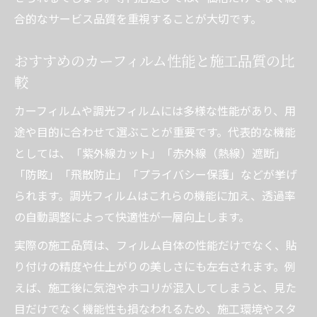
合的なサービス品質を重視することが大切です。
カーフィルムでプライバシーと快適性を両
立
おすすめのカーフィルム性能と施工品質の比
カーフィルム専門店の施工実績と信頼性を
較
確認
カーフィルムや調光フィルムには多様な性能があり、用
カーフィルム選定時の保証内容とサポート
途や目的に合わせて選ぶことが重要です。代表的な機能
体制
としては、「紫外線カット」「赤外線（熱線）遮断」
口コミから学ぶカーフィルム施工の選び方
「防眩」「飛散防止」「プライバシー保護」などが挙げ
られます。調光フィルムはこれらの機能に加え、透過率
の自動調整によって快適性が一層向上します。
実際の施工品質は、フィルム自体の性能だけでなく、貼
り付けの精度や仕上がりの美しさにも左右されます。例
えば、施工後に気泡やホコリが混入してしまうと、見た
目だけでなく機能性も損なわれるため、施工環境やスタ