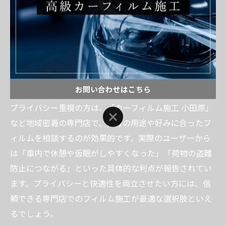
カーフィルム施工は、遮熱・断熱効果だけでなくプライ
バシー保護にも大きな役割を果たします。特に神奈川県
の都市部や人通りの多いエリアでは、外からの視線を遮
ることで車内の安全性と安心感が高まります。濃色タイ
プだけでなく、外観を損なわずに目隠し効果を発揮する
ミラーフィルムやグラデーションフィルムも人気です。
お問い合わせはこちら
プライバシー重視の方は、「カーフィルム施工 小田原」
お問い合わせはこちら
など地域密着の専門店で、自分の用途や好みに合ったフ
ィルムを相談するのが効果的です。実際のユーザーから
は「車内で休憩や仮眠がしやすくなった」「荷物の盗難
防止につながる」といった具体的な利点が報告されてい
ます。プライバシーと快適性を両立させたい方には、信
頼できる専門店でのフィルム施工が最適な選択肢といえ
るでしょう。