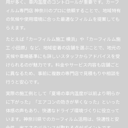
用が多く、車内温度のコントロールが重要です。カーフ
エアコン負荷を減らす車内温度制御のポイント
ィルム専門店 神奈川のプロに依頼することで、地域特有
カーフィルムでエアコン負荷を抑える実践
の気候や使用環境に合った最適なフィルムを提案しても
法
らえます。
カーフィルム活用で燃費と省エネを実現す
たとえば「カーフィルム施工 横浜」や「カーフィルム施
る方法
工 小田原」など、地域密着の店舗を選ぶことで、地元の
エアコン効率を上げるカーフィルムの選び
天候や車検基準にも詳しいスタッフからアドバイスを受
方
けられるのが魅力です。料金やサービス内容も店舗ごと
カーフィルム施工で夏場の電力消費を減ら
に異なるため、事前に複数の専門店で見積もりや相談を
す
行うと安心です。
カーフィルムが快適なドライブに与える影
実際の施工例として「夏場の車内温度が以前より明らか
響
に下がった」「エアコンの効きが早くなった」といった
体感の声もあり、快適なドライブ環境づくりに役立って
います。神奈川県でのカーフィルム活用は、快適性と安
全性、省エネのバランスが取れる点がポイントです。