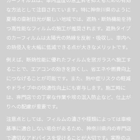
動向
な方法として注目されています。特に神奈川県のように
カーフィルム専門店選びで失敗しないポイ
夏場の直射日光が厳しい地域では、遮熱・断熱機能を持
ント
つ高性能なフィルムの施工が推奨されます。遮熱タイプ
カーフィルム施工の料金相場と選び方の基
のカーフィルムは太陽光の熱線を反射・吸収し、車内へ
準
の熱侵入を大幅に低減できる点が大きなメリットです。
神奈川の気候に合うカーフィルムの特徴と
例えば、断熱性能に優れたフィルムを窓ガラスへ施工す
は
ることで、エアコンの効きを良くし、省エネや燃費向上
カーフィルム施工でプライバシーも安心で
につなげることが可能です。また、熱中症リスクの軽減
きる理由
やドライブ中の快適性向上にも寄与します。施工時に
カーフィルムによる断熱効果で夏の暑さを乗り
は、専門店での丁寧な作業や埃の混入防止など、仕上が
切る
りへの配慮が重要です。
カーフィルムの断熱性能で車内温度を大幅
注意点としては、フィルムの濃さや種類によっては車検
ダウン
基準に適合しない場合があるため、神奈川県内の専門店
夏の強い日差しに強いカーフィルムの選び
で適切なアドバイスを受けることが大切です。実際のユ