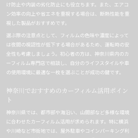
け防止や内装の劣化防止にも役立ちます。また、エアコ
ット
ン効率の向上や省エネを重視する場合は、断熱性能を重
車内温度制御に強いカーフィルムの選定方
視した製品がおすすめです。
法
選ぶ際の注意点として、フィルムの色味や濃度によって
熱中症予防にも役立つカーフィルムの実力
は夜間の視認性が低下する場合があるため、運転時の安
カーフィルムで熱中症リスクを大幅に軽減
全性も考慮しましょう。初心者の方は、神奈川県内のカ
する理由
ーフィルム専門店で相談し、自分のライフスタイルや車
カーフィルムの遮熱効果で安心ドライブを
の使用環境に最適な一枚を選ぶことが成功の鍵です。
実現
子供や高齢者に嬉しいカーフィルムの安全
神奈川でおすすめのカーフィルム活用ポイン
性
ト
カーフィルム施工で車内のジリジリ感を防
神奈川県では、都市部や海沿い、山間部など多様な環境
ぐコツ
に合わせたカーフィルム活用が求められます。特に横浜
カーフィルムの紫外線カットによる健康対
や川崎など市街地では、屋外駐車やコインパーキング利
策