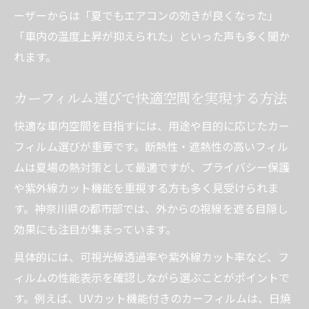
方
ーザーからは「夏でもエアコンの効きが良くなった」
カーフィルムで体感温度を下げる仕組みを
「車内の温度上昇が抑えられた」といった声も多く聞か
解説
れます。
カーフィルム施工でエアコン効率がアップ
カーフィルム選びで快適空間を実現する方法
する理由
断熱カーフィルムの持続的な効果とメンテ
快適な車内空間を目指すには、用途や目的に応じたカー
ナンス
フィルム選びが重要です。断熱性・遮熱性の高いフィル
神奈川で注目される車内温度制御の最新術
ムは夏場の熱対策として最適ですが、プライバシー保護
や紫外線カット機能を重視する方も多く見受けられま
最新カーフィルムで快適な車内温度を実現
す。神奈川県の都市部では、外からの視線を遮る目隠し
神奈川県で広がるカーフィルム施工のトレ
効果にも注目が集まっています。
ンド
高機能カーフィルムの種類とその特徴を比
具体的には、可視光線透過率や紫外線カット率など、フ
較
ィルムの性能表示を確認しながら選ぶことがポイントで
す。例えば、UVカット機能付きのカーフィルムは、日焼
カーフィルム施工で得られる省エネのメリ