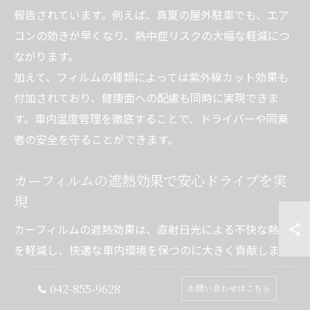
報告されています。例えば、真夏の屋外駐車でも、エア
コンの効きが早くなり、熱中症リスクの大幅な軽減につ
ながります。
加えて、フィルムの種類によっては紫外線カット効果も
付加されており、健康面への配慮も同時に実現できま
す。車内温度管理を徹底することで、ドライバーや同乗
者の安全を守ることができます。
カーフィルムの遮熱効果で安心ドライブを実
現
カーフィルムの遮熱効果は、直射日光による不快な熱さ
を軽減し、快適な車内環境を保つのに大きく貢献しま
す。神奈川県のように夏場の気温が高く、渋滞や長時間
042-855-9628
お問い合わせはこちら
運転が多い地域では、遮熱カーフィルムの導入によって