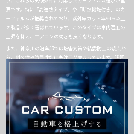
り、これらの気候条件に対応したカーフィルム選びが重
要です。特に「高遮熱タイプ」や「断熱機能付き」のカ
ーフィルムが推奨されており、紫外線カット率99％以上
の製品が多く選ばれています。このタイプは車内温度の
上昇を抑え、エアコンの効きも良くなります。
また、神奈川の沿岸部では塩害対策や結露防止の観点か
ら、耐久性や防曇性能にも注目が集まっています。透明
度の高いフィルムを選べば、夜間や雨天時の視界も確保
しやすくなります。実際に「カーフィルム施工 横浜」
「カーフィルム施工 川崎」など地域ごとの気候特性に合
わせたフィルム選びが、長期間の快適性維持につながり
ます。
カーフィルム施工でプライバシーも安心でき
る理由