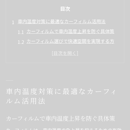
目次
車内温度対策に最適なカーフィルム活用法
カーフィルムで車内温度上昇を防ぐ具体策
カーフィルム選びで快適空間を実現する方
法
神奈川でおすすめのカーフィルム活用ポイ
ント
断熱効果が高いカーフィルムの施工のコツ
車内温度制御に役立つカーフィルムの選び
車内温度対策に最適なカーフィ
方
ルム活用法
快適な車生活のための神奈川県カーフィルム事
情
カーフィルムで車内温度上昇を防ぐ具体策
神奈川県で注目されるカーフィルムの最新
カーフィルムは、車内温度の急上昇を抑えるための有効