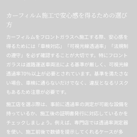
カーフィルムの品質と施工実績を比較する
ポイント
カーフィルム施工で安心感を得るための選び
フロントガラスへのカーフィルム実例紹介
方
フロントガラスに最適なカーフィルム施工
カーフィルムをフロントガラスへ施工する際、安心感を
事例集
得るためには「車検対応」「可視光線透過率」「法規制
神奈川県で人気のカーフィルム実例を紹介
の遵守」を必ず確認することが大切です。特にフロント
透明感を損なわないカーフィルムの施工実
ガラスは道路運送車両法による基準が厳しく、可視光線
績
透過率70％以上が必要とされています。基準を満たさな
ゴーストフィルム施工店 神奈川の施工例比
い場合、車検に通らないだけでなく、違反となるリスク
較
もあるため注意が必要です。
カーフィルム施工 横浜の実例から学ぶポイ
施工店を選ぶ際は、事前に透過率の測定が可能な設備を
ント
持っているか、施工後の証明書発行に対応しているかを
神奈川県で知っておくべき車検基準とは
チェックしましょう。例えば、専門店では透過率測定器
カーフィルム施工で守るべき車検基準の解
を使い、施工前後で数値を提示してくれるケースが多