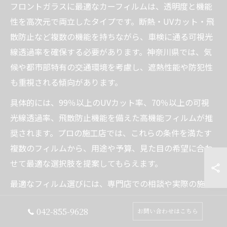
フロントガラスに最適なカーフィルムは、透明度と機能
性を高次元で両立したタイプです。断熱・UVカット・飛
散防止など複数の機能を持ちながら、車検に通る可視光
線透過率を確保する必要があります。神奈川県では、気
候や都市部特有の交通環境を考慮し、遮熱性能や防犯性
も重視される傾向があります。
具体的には、99％以上のUVカット率、70％以上の可視
光線透過率、飛散防止機能を備えた高機能フィルムが推
奨されます。プロの施工店では、これらの条件を満たす
複数のフィルムから、用途や予算、見た目の希望に合わ
せて最適な選択肢を提案してもらえます。
最適なフィルム選びには、専門店での相談や実際の施工
例を見学することが有効です。「神奈川 カーフィルム施
042-855-9628
お問い合わせはこちら
工」や「カーフィルム専門店 神奈川」で検索し、信頼で