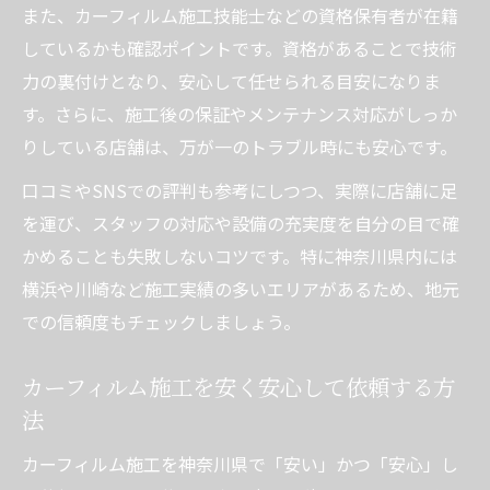
また、カーフィルム施工技能士などの資格保有者が在籍
カーフィルム 神奈川 おすすめ機能のチェッ
しているかも確認ポイントです。資格があることで技術
ク法
力の裏付けとなり、安心して任せられる目安になりま
フロントガラスに最適な機能性カーフィル
す。さらに、施工後の保証やメンテナンス対応がしっか
ムとは
りしている店舗は、万が一のトラブル時にも安心です。
専門的な施工なら満足度の高い仕上がりに
口コミやSNSでの評判も参考にしつつ、実際に店舗に足
カーフィルム専門店の施工技術と満足度の
を運び、スタッフの対応や設備の充実度を自分の目で確
違い
かめることも失敗しないコツです。特に神奈川県内には
自社施工の強みとカーフィルム仕上がりの
横浜や川崎など施工実績の多いエリアがあるため、地元
差
での信頼度もチェックしましょう。
仕上がり重視のカーフィルム施工店の選び
方
カーフィルム施工を安く安心して依頼する方
アフターケアが充実したカーフィルム専門
法
店
カーフィルム施工を神奈川県で「安い」かつ「安心」し
カーフィルム施工 神奈川 安い専門店も要チ