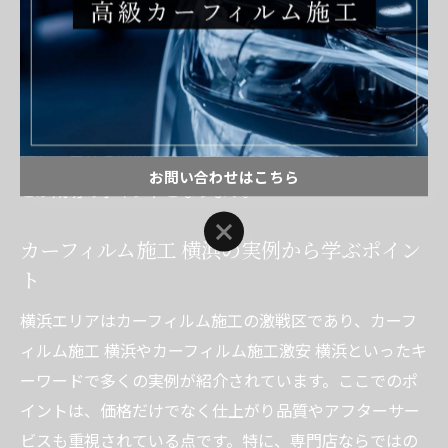
発揮しています。
ゴーストフィルム施工時の注意点としては、可視光線透
過率が法定基準を下回らないよう、事前のフィルム選定
と施工後の透過率測定が必須です。各施工店の事例を比
較し、自分の用途や好みに合った施工スタイルを選ぶこ
お問い合わせはこちら
とが成功のポイントとなります。
お問い合わせはこちら
カーフィルム施工 横浜の実例から学ぶポイン
ト
横浜エリアはカーフィルム施工の激戦区であり、カーフ
ィルム施工 横浜やカーフィルム施工激安 横浜といったキ
ーワードで多くの実例が紹介されています。ここでのポ
イントは、価格だけでなく仕上がり品質やアフターサー
ビスも重視されている点です。特に、専門店ならではの