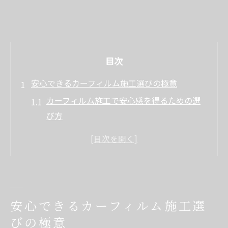
目次
安心できるカーフィルム施工選びの極意
カーフィルム施工で安心感を得るための選
び方
神奈川県でカーフィルム専門店を見極める
コツ
カーフィルム施工を安く安心して依頼する
方法
口コミ評価から見るカーフィルム店選びの
安心できるカーフィルム施工選
注意点
びの極意