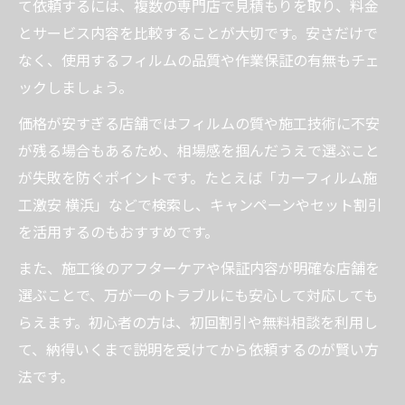
て依頼するには、複数の専門店で見積もりを取り、料金
ェック
とサービス内容を比較することが大切です。安さだけで
失敗しないカーフィルム店の見抜き方
なく、使用するフィルムの品質や作業保証の有無もチェ
カーフィルム施工店の失敗事例と回避策
ックしましょう。
カーフィルム専門店選びで重視すべきポイ
価格が安すぎる店舗ではフィルムの質や施工技術に不安
ント
が残る場合もあるため、相場感を掴んだうえで選ぶこと
カーフィルム施工激安 横浜店の見極め方
が失敗を防ぐポイントです。たとえば「カーフィルム施
カーフィルム施工 川崎でよくある注意点
工激安 横浜」などで検索し、キャンペーンやセット割引
見積もりや事前相談で分かる優良カーフィ
を活用するのもおすすめです。
ルム店
また、施工後のアフターケアや保証内容が明確な店舗を
選ぶことで、万が一のトラブルにも安心して対応しても
らえます。初心者の方は、初回割引や無料相談を利用し
て、納得いくまで説明を受けてから依頼するのが賢い方
法です。