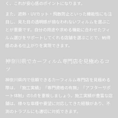
説
く、これが安心感のポイントになります。
フロントガラスに貼れるカーフィルムの条
また、遮熱・UVカット・飛散防止といった機能性にも注
件
目し、見た目の透明感が損なわれないフィルムを選ぶこ
可視光線透過率とカーフィルムの車検基準
とが重要です。自分の用途や求める機能に合わせたフィ
神奈川県でカーフィルム施工時の注意点ま
ルム選びをサポートしてくれる店舗を選ぶことで、納得
とめ
感のある仕上がりを実現できます。
ゴーストフィルム施工店 横浜の車検対応事
神奈川県でカーフィルム専門店を見極めるコ
情
ツ
機能性重視のカーフィルムの選び方
神奈川県内で信頼できるカーフィルム専門店を見極める
断熱・UVカット機能付きカーフィルムの選
際は、「施工実績」「専門資格の有無」「アフターサポ
び方
ート体制」の3点を重視しましょう。施工実績が豊富な店
防犯性と飛散防止を重視したカーフィルム
舗は、様々な車種や要望に対応してきた経験があり、不
選定
測のトラブルにも適切に対処できます。
カーフィルムの機能性比較と選び方のコツ