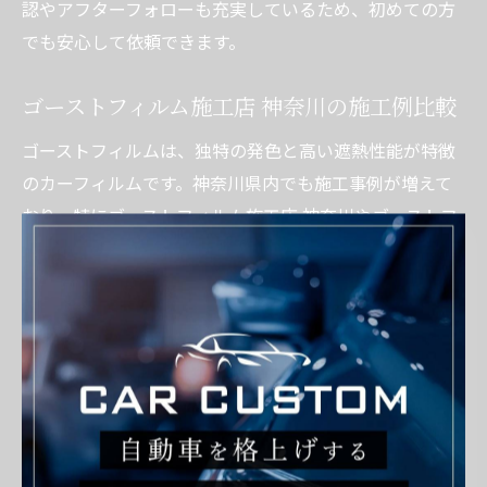
認やアフターフォローも充実しているため、初めての方
でも安心して依頼できます。
ゴーストフィルム施工店 神奈川の施工例比較
ゴーストフィルムは、独特の発色と高い遮熱性能が特徴
のカーフィルムです。神奈川県内でも施工事例が増えて
おり、特にゴーストフィルム施工店 神奈川やゴーストフ
ィルム施工店 横浜といった専門店での実績が注目されて
います。施工例を比較すると、外観のイメージチェンジ
と機能性の両立を重視した選択が多いことが分かりま
す。
例えば、昼間は青みがかった美しい発色を楽しみつつ、
夜間や悪天候時でも視界に支障が出ないよう配慮された
事例が多数存在します。これにより、個性的な車の演出
とともに、夏場の車内温度上昇や紫外線対策にも効果を