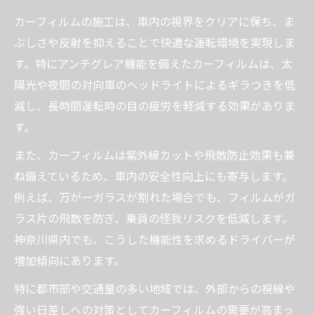
視界を守るアンチグレア機能付きカーフィルム
カーフィルムの施工は、車内の視界をクリアに保ち、ま
の特徴
ぶしさや反射を抑えることで快適な運転環境を実現しま
アンチグレアカーフィルムで運転時のまぶ
す。特にアンチグレア機能を備えたカーフィルムは、太
しさを軽減
陽光や夜間の対向車のヘッドライトによるギラつきを低
カーフィルムの視界確保と機能性のバラン
減し、長時間運転時の目の疲労を軽減する効果がありま
スを考える
す。
カーフィルム施工で得られる目の疲労軽減
また、カーフィルムは紫外線カットや飛散防止効果も兼
効果
ね備えているため、車内の安全性向上にも寄与します。
断熱やゴーストフィルムとの違いと選び方
例えば、万が一ガラスが割れた場合でも、フィルムがガ
のコツ
ラス片の飛散を防ぎ、乗員の怪我リスクを低減します。
カーフィルムの透明感とプライバシー確保
神奈川県内でも、こうした機能性を求めるドライバーが
の関係
増加傾向にあります。
施工費用や追加料金を比較したカーフィルム選
特に都市部や交通量の多い地域では、外部からの視線や
定術
強い日差しへの対策としてカーフィルムの需要が高まっ