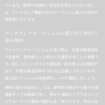
カーフィルム施工の費用相場と安く抑える
ています。視界の快適性と安全性を両立させたい方に
コツ
は、アンチグレア機能付きのカーフィルム施工が有効な
施工料金の違いや追加費用のポイントを解
選択肢となります。
説
カーフィルム剥がしや貼り替え時の注意点
アンチグレアカーフィルムの選び方と神奈川
とは
県の傾向
神奈川県でおすすめのカーフィルム施工費
アンチグレアカーフィルムを選ぶ際は、可視光線透過率
用比較
や反射率、紫外線カット率などを確認することが重要で
カーフィルム施工時に発生する追加料金を
す。特にフロントガラスや運転席・助手席には法規制が
徹底分析
あり、可視光線透過率が70％以上必要とされています。
法規制と可視光線透過率を重視した安心カーフ
施工前にフィルムの性能値をしっかり確認しましょう。
ィルム選び
神奈川県内の傾向としては、都市部の横浜や川崎では高
カーフィルムの法規制と可視光線透過率の
機能タイプの需要が高く、厚木や湘南エリアではコスト
基準とは
パフォーマンス重視の選択も多く見られます。地元の気