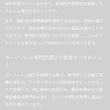
スモーク濃度選びで車検に通るカーフィル
候や利用シーンに合わせて、断熱性や防眩性を重視した
ムの条件
フィルム選びがポイントです。
フロント・リアで異なるカーフィルムの規
また、運転時の視界確保を重視する場合は、色味や濃さ
制内容
だけでなく、歪みや映り込みの少ない製品を選ぶことが
カーフィルム施工後の透過率測定に関する
大切です。専門店で実際にサンプルを確認し、プロのア
注意点
ドバイスを受けることで失敗のリスクを減らせます。
法的リスクを避けるカーフィルム選びのコ
カーフィルム専門店選びで重視すべきポイン
ツ
ト
フロントやリア施工時に知っておくべきポイン
トまとめ
カーフィルム施工を依頼する際は、専門店ごとの施工実
フロント用カーフィルム施工時の重要な注
績や技術力、アフターサービスの有無をチェックするこ
意事項
とが重要です。特に神奈川県内では、横浜や厚木など地
リアや後部座席のカーフィルム自由度を活
域密着型の専門店が多く、口コミや評判を参考に選ばれ
かす方法
る方が増えています。