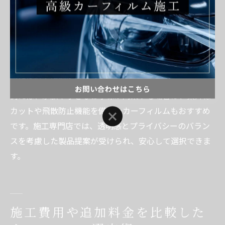
プライバシーを重視するあまり、極端に濃いスモークフ
ィルムを選ぶと、夜間や雨天時の視認性が下がり安全性
に影響します。神奈川県では法規制により可視光線透過
率70%以上が義務付けられている箇所もあるため、施工
時には必ず確認が必要です。
お問い合わせはこちら
例えば、家族や小さなお子様が同乗する場合は、紫外線
カットや飛散防止機能を備えたカーフィルムもおすすめ
お問い合わせはこちら
です。施工専門店では、透明感とプライバシーのバラン
スを考慮した製品提案が受けられ、安心して選択できま
す。
施工費用や追加料金を比較した