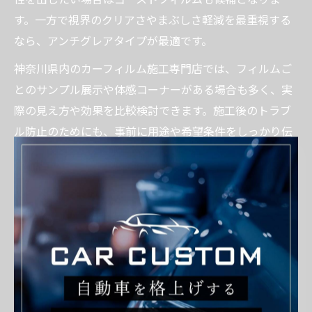
す。一方で視界のクリアさやまぶしさ軽減を最重視する
なら、アンチグレアタイプが最適です。
神奈川県内のカーフィルム施工専門店では、フィルムご
とのサンプル展示や体感コーナーがある場合も多く、実
際の見え方や効果を比較検討できます。施工後のトラブ
ル防止のためにも、事前に用途や希望条件をしっかり伝
えることが大切です。
カーフィルムの透明感とプライバシー確保の
関係
カーフィルム施工で重視されるもう一つのポイントが
「透明感」と「プライバシー確保」の両立です。特にリ
アガラスやサイドガラスでは、外からの視線を遮りつ
つ、車内からはクリアに見える製品が人気です。