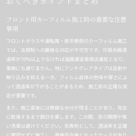
おくべきポイントまとめ
フロント用カーフィルム施工時の重要な注意
事項
フロントガラスや運転席・助手席側のカーフィルム施工
では、法規制への厳格な対応が不可欠です。可視光線透
過率が70%以上でなければ道路運送車両法違反となり、
車検にも通りません。特にアンチグレアタイプは反射や
映り込みを抑える一方、フィルム自体の色味や厚さによ
って透過率が下がることがあるため、施工前の正確な測
定が重要です。
また、施工直後には微細な水分が残ることがあり、完全
に乾燥するまで数日を要します。この間、窓の開閉や強
い洗車は避けてください。失敗例として、透過率を正確
に確認せずに施工し、車検不合格となったケースがあり