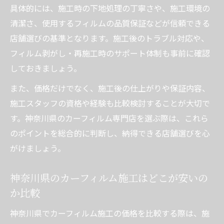
カーフィルム施工で視界と快適性を両立す
具体的には、施工時の下地処理の丁寧さや、施工環境の
るコツ
清潔さ、使用するフィルムの品質保証などが信頼できる
車種ごとのカーフィルム選びで後悔しない
店舗選びの基準となります。施工後のトラブル対応や、
ために
フィルム剥がし・再施工時のサポート体制も事前に確認
しておきましょう。
カーフィルム貼り替え時に見落としがちな
点
また、価格だけでなく、施工後の仕上がりや保証内容、
剥がしや貼り替えまで対応した神奈川県の最新
施工スタッフの資格や経験も比較検討することが大切で
動向
す。神奈川県のカーフィルム専門店を選ぶ際は、これら
カーフィルム剥がしサービスの選び方と注
のポイントを総合的に判断し、納得できる店舗選びを心
意点
がけましょう。
貼り替え時にかかるカーフィルム施工費用
神奈川県のカーフィルム施工はどこが安いの
の目安
か比較
神奈川県で増えるカーフィルム貼り替えニ
ーズ
神奈川県でカーフィルム施工の価格を比較する際は、施