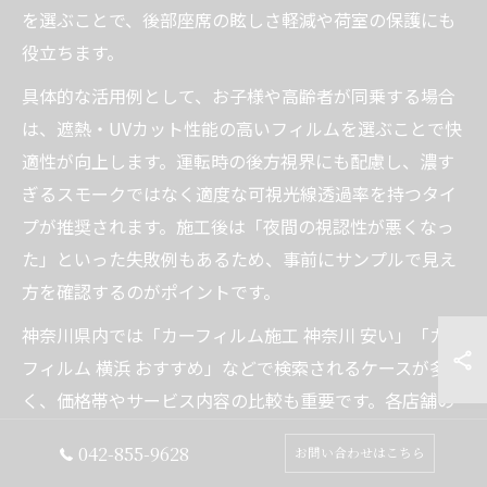
を選ぶことで、後部座席の眩しさ軽減や荷室の保護にも
役立ちます。
具体的な活用例として、お子様や高齢者が同乗する場合
は、遮熱・UVカット性能の高いフィルムを選ぶことで快
適性が向上します。運転時の後方視界にも配慮し、濃す
ぎるスモークではなく適度な可視光線透過率を持つタイ
プが推奨されます。施工後は「夜間の視認性が悪くなっ
た」といった失敗例もあるため、事前にサンプルで見え
方を確認するのがポイントです。
神奈川県内では「カーフィルム施工 神奈川 安い」「カー
フィルム 横浜 おすすめ」などで検索されるケースが多
く、価格帯やサービス内容の比較も重要です。各店舗の
口コミやアフターサービス内容をチェックし、理想の仕
042-855-9628
お問い合わせはこちら
上がりを目指しましょう。