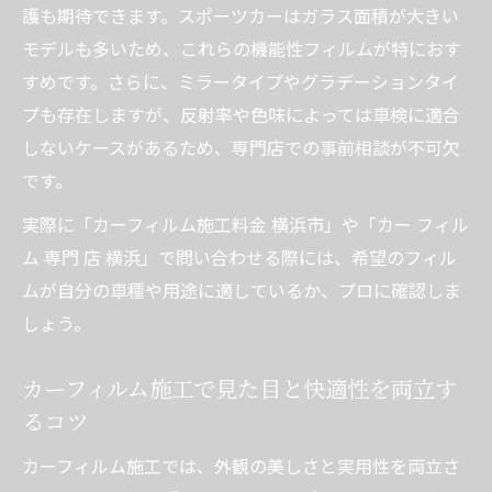
事例
護も期待できます。スポーツカーはガラス面積が大きい
スポーツカー用カーフィルムの費用と内訳
モデルも多いため、これらの機能性フィルムが特におす
の確認方法
すめです。さらに、ミラータイプやグラデーションタイ
プも存在しますが、反射率や色味によっては車検に適合
カーフィルム施工で追加料金を防ぐポイン
しないケースがあるため、専門店での事前相談が不可欠
ト
です。
カーフィルム剥がしや貼り替え時の費用比
較
実際に「カーフィルム施工料金 横浜市」や「カー フィル
ム 専門 店 横浜」で問い合わせる際には、希望のフィル
カーフィルム施工における失敗防止と長期コス
ムが自分の車種や用途に適しているか、プロに確認しま
ト管理術
しょう。
カーフィルム施工でよくある失敗と回避策
プロテクションフィルムの耐久性と寿命を
カーフィルム施工で見た目と快適性を両立す
徹底解説
るコツ
カーフィルムの貼り替えや剥がしのタイミ
カーフィルム施工では、外観の美しさと実用性を両立さ
ングとは