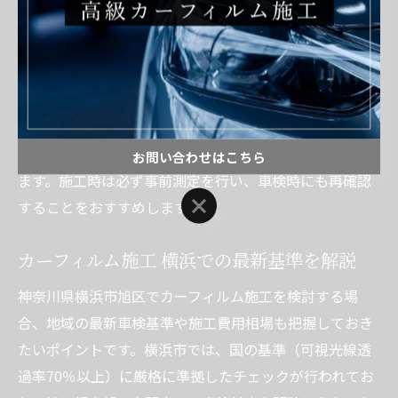
選ぶ
フィルムの剥がれや浮きがないか定期的に点検する
施工後も透過率が基準を下回らないよう経年劣化に注
意する
特にスポーツカーは純正ガラス自体に色が入っている場
合も多く、フィルムを重ねると基準を下回ることがあり
お問い合わせはこちら
ます。施工時は必ず事前測定を行い、車検時にも再確認
お問い合わせはこちら
することをおすすめします。
カーフィルム施工 横浜での最新基準を解説
神奈川県横浜市旭区でカーフィルム施工を検討する場
合、地域の最新車検基準や施工費用相場も把握しておき
たいポイントです。横浜市では、国の基準（可視光線透
過率70％以上）に厳格に準拠したチェックが行われてお