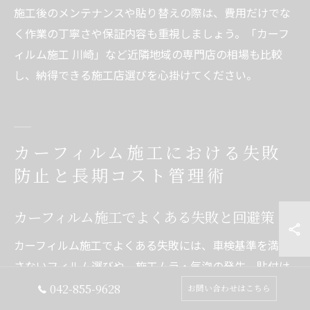
施工後のメンテナンスや貼り替えの際は、費用だけでな
く作業の丁寧さや保証内容も重視しましょう。「カーフ
ィルム施工 川崎」など近隣地域の専門店の相場も比較
し、納得できる施工店選びを心掛けてください。
カーフィルム施工における失敗
防止と長期コスト管理術
カーフィルム施工でよくある失敗と回避策
カーフィルム施工でよくある失敗には、車検基準を満た
さないフィルム選びや、施工ムラ・気泡の発生、貼付け
後の剥がれや浮きなどが挙げられます。特にスポーツカ
042-855-9628
お問い合わせはこちら
ーの場合、ガラス形状が複雑で施工難易度が高いため、