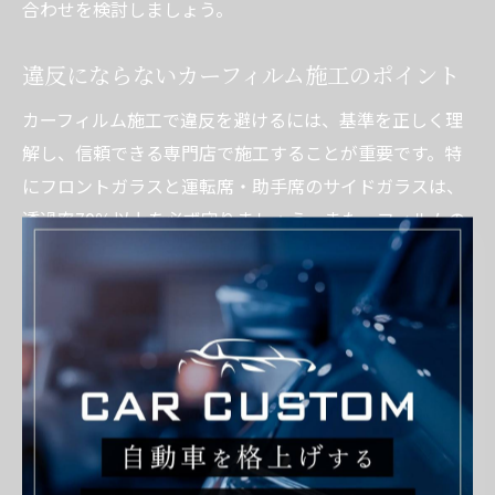
合わせを検討しましょう。
違反にならないカーフィルム施工のポイント
カーフィルム施工で違反を避けるには、基準を正しく理
解し、信頼できる専門店で施工することが重要です。特
にフロントガラスと運転席・助手席のサイドガラスは、
透過率70％以上を必ず守りましょう。また、フィルムの
剥がれや変色が起きた場合も、整備不良とみなされる可
能性があります。
違反を防ぐための具体的なポイントは以下の通りです。
違反回避のためのチェックリスト
施工前に可視光線透過率を測定し、証明書を発行して
もらう
フロント・前席サイド以外は、用途や好みに合わせて