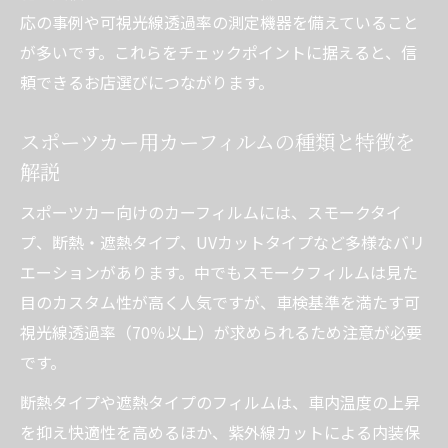
横浜市で安心できるカーフィルム施工の条
応の事例や可視光線透過率の測定機器を備えていること
件とは
が多いです。これらをチェックポイントに据えると、信
カーフィルム施工 神奈川で求められる実績
頼できるお店選びにつながります。
と信頼性
カーフィルム専門店 神奈川でのアフターケ
スポーツカー用カーフィルムの種類と特徴を
アの重要性
解説
施工後にカーフィルムの状態を保つポイン
スポーツカー向けのカーフィルムには、スモークタイ
ト
プ、断熱・遮熱タイプ、UVカットタイプなど多様なバリ
カーフィルム施工 横浜のおすすめ店選び方
エーションがあります。中でもスモークフィルムは見た
スポーツカー対応カーフィルムの相場と注意点
目のカスタム性が高く人気ですが、車検基準を満たす可
を解説
視光線透過率（70％以上）が求められるため注意が必要
です。
カーフィルム施工料金 横浜市の相場を徹底
調査
断熱タイプや遮熱タイプのフィルムは、車内温度の上昇
カーフィルム施工激安 横浜の注意点と失敗
を抑え快適性を高めるほか、紫外線カットによる内装保