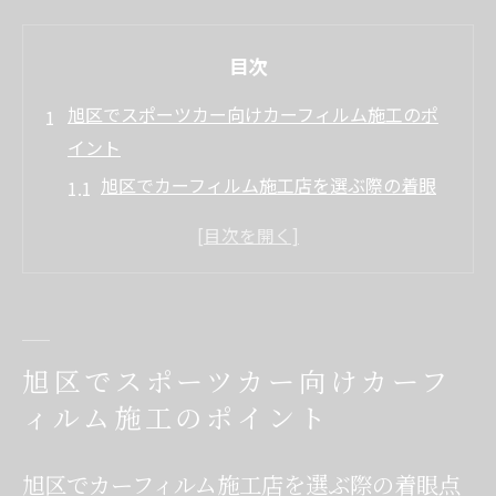
目次
旭区でスポーツカー向けカーフィルム施工のポ
イント
旭区でカーフィルム施工店を選ぶ際の着眼
点
スポーツカー用カーフィルムの種類と特徴
を解説
カーフィルム施工で見た目と快適性を両立
するコツ
旭区でスポーツカー向けカーフ
カーフィルム専門店と量販店の違いを比較
ィルム施工のポイント
検証
旭区のカーフィルム施工で重視すべき法規
旭区でカーフィルム施工店を選ぶ際の着眼点