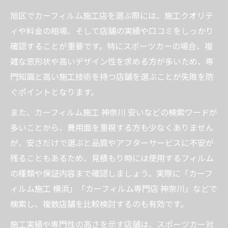
制
旭区でカーフィルム施工店を選ぶ際には、施工クオリテ
カーフィルム選びで見た目と車検基準を両立す
ィや料金の相場、そして店舗の実績や口コミをしっかり
る秘訣
確認することが重要です。特にスポーツカーの場合、複
カーフィルム選びで車検対応を意識する理
雑な窓形状や高いデザイン性を求める方が多いため、専
由
門知識と高い施工技術を持つ店舗を選ぶことが失敗を防
スポーツカーに最適なカーフィルムの可視
ぐポイントとなります。
光線透過率とは
また、カーフィルム施工 神奈川 安いなどの検索ワードが
カーフィルムの見た目と実用性を両立させ
多いことから、費用面を重視する方も少なくありません
る選び方
が、安さだけで選ぶと品質やアフターサービスに不安が
違反にならないカーフィルム施工のポイン
残ることもあるため、見積もり時には使用するフィルム
ト
の種類や保証内容まで確認しましょう。実際に「カーフ
カーフィルム施工 横浜での最新基準を解説
ィルム施工 横浜」「カーフィルム専門店 神奈川」などで
神奈川県横浜市で実現する安心のカーフィルム
検索し、複数店舗を比較検討するのも有効です。
施工法
施工実績や専門性の高さを示す店舗は、スポーツカー対