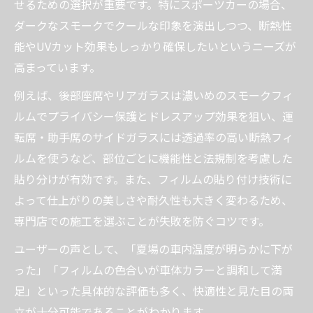
せるための選択が重要です。特にスポーツカーの場合、
長期的にカーフィルムコストを抑えるポイ
ダークなスモークでクールな印象を演出しつつ、断熱性
ント
能やUVカット効果もしっかり確保したいというニーズが
カーフィルム専門店選びで損をしない方法
高まっています。
横浜市旭区発 カーフィルム施工可否と違反トラ
例えば、後部座席やリアガラスは濃いめのスモークフィ
ブル回避法
ルムでプライバシー保護とドレスアップ効果を狙い、運
カーフィルム施工時に注意すべき違反ライ
転席・助手席のサイドガラスには透過率の高い断熱フィ
ンの見極め方
ルムを使うなど、部位ごとに機能性と法規制を考慮した
車検に通るカーフィルム施工のポイント解
貼り分けが有効です。また、フィルムの貼り付け技術に
説
よって仕上がりの美しさや耐久性も大きく変わるため、
カーフィルムの可否を事前に確認する重要
専門店での施工を選ぶことが失敗を防ぐコツです。
性
ユーザーの声として、「夏場の車内温度が明らかに下が
カーフィルム施工で違反トラブルを防ぐ具
った」「フィルムの色合いが車体カラーと調和して満
体策
足」といった具体的な評価も多く、快適性と見た目の両
旭区で安心してカーフィルム施工を依頼す
立が十分可能であることがわかります。