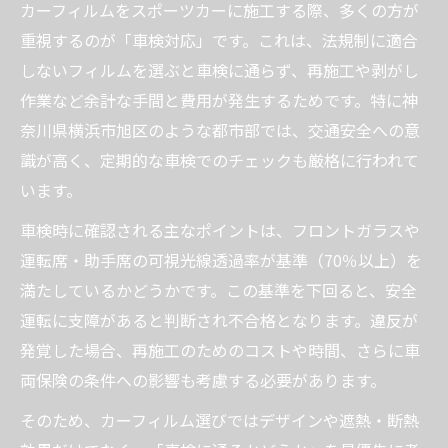
カーフィルムをスポーツカーに施工する際、多くの方が
重視するのが「車検対応」です。これは、法規制に適合
しないフィルムを選ぶと車検に通らず、再施工や剥がし
作業など余計な手間と費用が発生するためです。特に神
奈川県横浜市旭区のような都市部では、交通安全への意
識が高く、定期的な車検でのチェックも厳格に行われて
います。
車検時に確認される主なポイントは、フロントガラスや
運転席・助手席の可視光線透過率が基準（70％以上）を
満たしているかどうかです。この基準を下回ると、安全
運転に支障があると判断され不合格となります。違反が
発覚した場合、再施工のためのコストや時間、さらに車
両保険の条件への影響も考慮する必要があります。
そのため、カーフィルム選びではデザインや遮熱・断熱