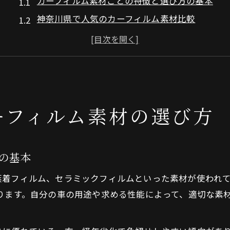
カーフィルム素材ごとの特徴と選び方の基本
神奈川県で人気のカーフィルム素材比較
断熱やUVカットに優れたカーフィルム素材とは
カーフィルム専門店で選ぶ素材のポイント
車内環境を快適にするカーフィルム活用術
快適さ重視の方へ神奈川県でカーフィルム素材比較
ーフィルム素材の選び方
カーフィルム素材の快適性と選び方のコツ
神奈川で注目のカーフィルム素材を徹底比較
カーフィルム施工の快適さを左右する素材選定
の基本
おすすめカーフィルム素材の比較ポイント
蒸着フィルム、セラミックフィルムといった素材が使われ
カーフィルム専門店が教える素材の選び方
ります。自分の車の用途や求める性能によって、適切な素
神奈川で注目されるカーフィルム性能とは
カーフィルムの断熱性能とその効果を解説