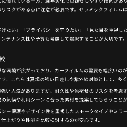
スに優れている一方、経年劣化で色褪せしやすい傾向があ
神奈川県で選ばれるカーフィルムの性能比較
のリスクがある点に注意が必要です。セラミックフィルム
UVカットや遮熱に優れたカーフィルム素材
カーフィルム施工で実感する性能の違い
下げたい」「プライバシーを守りたい」「見た目を重視し
カーフィルム専門店推奨の性能ポイント
メンテナンス性や予算も考慮して選択することが大切です
断熱とUVカットの違いを素材ごとに徹底解説
カーフィルム素材による断熱性の違いを比較
較
UVカット性能が高いカーフィルム素材とは
様な環境が広がっており、カーフィルムの需要も幅広いの
断熱とUVカット両立のカーフィルム選び方
です。これらは夏場の強い日差しや紫外線対策として、多
カーフィルム専門店で聞く素材別特徴
根強い人気がありますが、耐久性や色褪せのリスクを考慮
快適車内に導くカーフィルム性能の選択法
域の気候や利用シーンに合った素材を提案してもらうこと
おすすめのカーフィルム素材と神奈川施工ポイント
バシー保護やデザイン性を重視したスモークタイプやミラ
カーフィルム素材選びと施工の重要ポイント
、仕上がりや性能を比較検討するのが安心です。
神奈川県で人気のカーフィルム素材一覧