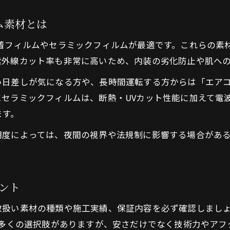
おすすめカーフィルム素材の特徴と選び方
ム素材とは
カーフィルム施工店選びのポイント解説
カーフィルム施工で後悔しない素材選定術
蒸着フィルムやセラミックフィルムが最適です。これらの素
紫外線カット率も非常に高いため、内装の劣化防止や肌へ
神奈川県で信頼できるカーフィルム選択術
カーフィルム選びで重視したい信頼性の基準
い日差しが気になる方や、長時間運転する方からは「エア
にセラミックフィルムは、断熱・UVカット性能に加えて電
神奈川県で選びたいカーフィルム専門店の特徴
ます。
施工実績や口コミから選ぶカーフィルム素材
安心できるカーフィルム選択のポイント
明度によっては、夜間の視界や法規制に影響する場合があ
お問い合わせはこちら
お問い合わせはこちら
神奈川で後悔しないカーフィルム選び方
ント
取扱い素材の種類や施工実績、保証内容を必ず確認しましょ
ど多くの選択肢がありますが、安さだけでなく技術力やア